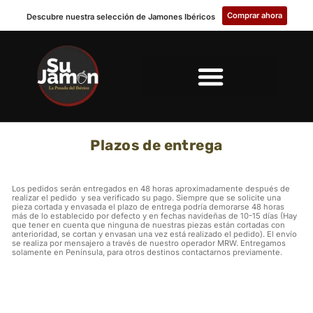
Comprar ahora
Descubre nuestra selección de Jamones Ibéricos
Plazos de entrega
Los pedidos serán entregados en 48 horas aproximadamente después de
realizar el pedido y sea verificado su pago. Siempre que se solicite una
pieza cortada y envasada el plazo de entrega podría demorarse 48 horas
más de lo establecido por defecto y en fechas navideñas de 10-15 días (Hay
que tener en cuenta que ninguna de nuestras piezas están cortadas con
anterioridad, se cortan y envasan una vez está realizado el pedido). El envío
se realiza por mensajero a través de nuestro operador MRW. Entregamos
solamente en Península, para otros destinos contactarnos previamente.
CONTACTA CON NOSOTROS